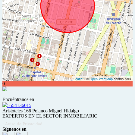
Leaflet
| ©
OpenStreetMap
contributors
0
Encuéntranos en
5554136015
Aristoteles 166 Polanco Miguel Hidalgo
EXPERTOS EN EL SECTOR INMOBILIARIO
· Aviso de Privacidad
Síguenos en