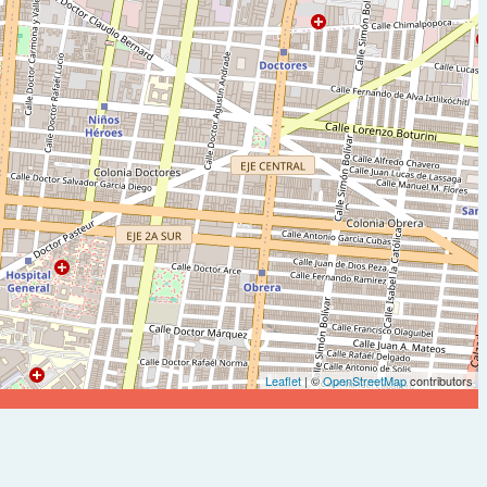
Leaflet
| ©
OpenStreetMap
contributors