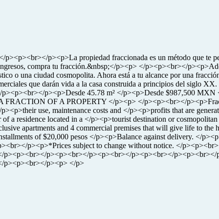
</p><p>La propiedad fraccionada es un método que te permite s
os ingresos, compra tu fracción.&nbsp;</p><p> </p><p><br></p><p>Adq
turístico o una ciudad cosmopolita. Ahora está a tu alcance por una f
s comerciales que darán vida a la casa construida a principios de
p> </p><p><br></p><p>Desde 45.78 m² </p><p>Desde $987,500 MXN <
FRACTION OF A PROPERTY </p><p> </p><p><br></p><p>Fractional 
 </p><p>their use, maintenance costs and </p><p>profits that are gen
 residence located in a </p><p>tourist destination or cosmopolitan cit
sive apartments and 4 commercial premises that will give life to the
llments of $20,000 pesos </p><p>Balance against delivery. </p
br></p><p>*Prices subject to change without notice. </p><p><
</p><p><br></p><p><br></p><p><br></p><p><br></p><p><br></
/p><p><br></p><p> </p>