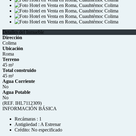
Detalles del Inmueble
Dirección
Colima
Ubicación
Roma
Terreno
45 m²
Total construido
45 m²
Agua Corriente
No
Agua Potable
No
(REF. IHL7112309)
INFORMACIÓN BÁSICA
Recámaras : 1
Antigüedad : A Estrenar
Crédito: No especificado