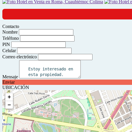
Contacto
Nombre
Teléfono
PIN
Celular
Correo electrónico
Mensaje
Enviar
UBICACIÓN
+
−