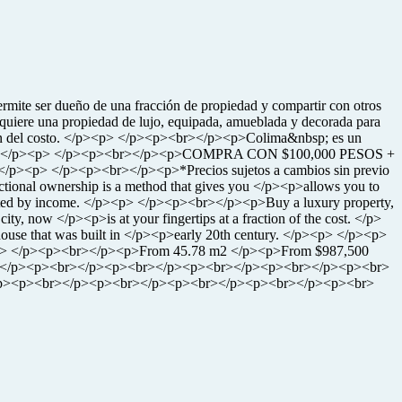
er dueño de una fracción de propiedad y compartir con otros
uiere una propiedad de lujo, equipada, amueblada y decorada para
racción del costo. </p><p> </p><p><br></p><p>Colima&nbsp; es un
l siglo XX. </p><p> </p><p><br></p><p>COMPRA CON $100,000 PESOS +
/p><p> </p><p><br></p><p>*Precios sujetos a cambios sin previo
ownership is a method that gives you </p><p>allows you to
erated by income. </p><p> </p><p><br></p><p>Buy a luxury property,
y, now </p><p>is at your fingertips at a fraction of the cost. </p>
 house that was built in </p><p>early 20th century. </p><p> </p><p>
><p> </p><p><br></p><p>From 45.78 m2 </p><p>From $987,500
br></p><p><br></p><p><br></p><p><br></p><p><br></p><p><br>
p><p><br></p><p><br></p><p><br></p><p><br></p><p><br>