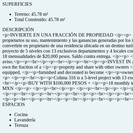
SUPERFICIES
Terreno: 45.78 m²
Total Construido: 45.78 m²
DESCRIPCIÓN
<p>INVIERTE EN UNA FRACCIÓN DE PROPIEDAD </p><p> </p><p><br>
propietarios su uso, mantenimiento y las ganancias generadas por l
convertirte en propietario de una residencia ubicada en un destino 
proyecto de 5 niveles con 13 exclusivos departamentos y 4 locale
18 mensualidades de $20,000 pesos. Saldo contra entrega. </p><
aviso.</p><p><br></p><p><br></p><p><br></p><p>INVEST IN A 
own the fraction of a </p><p>property and share with other owners
equipped, </p><p>furnished and decorated to become </p><p>owner of a
<p> </p><p><br></p><p>Colima 316 is a 5-level project with 13 exclu
<br></p><p>BUY WITH $100,000 PESOS + </p><p>18 monthly insta
MXN </p><p> </p><p><br></p><p> </p><p><br></p><p> </p><p><
</p><p><br></p><p><br></p><p><br></p><p><br></p><p><br>
</p><p><br></p><p><br></p><p><br></p><p><br></p><p><br><
ESPACIOS
Cocina
Lavandería
Terraza