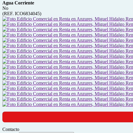
Agua Corriente
No
(REF. ICO6834045)
Contacto