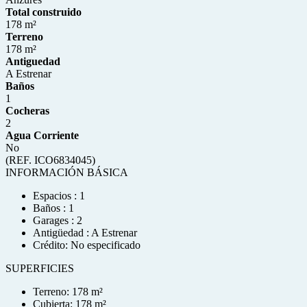
Total construido
178 m²
Terreno
178 m²
Antiguedad
A Estrenar
Baños
1
Cocheras
2
Agua Corriente
No
(REF. ICO6834045)
INFORMACIÓN BÁSICA
Espacios : 1
Baños : 1
Garages : 2
Antigüedad : A Estrenar
Crédito: No especificado
SUPERFICIES
Terreno: 178 m²
Cubierta: 178 m²