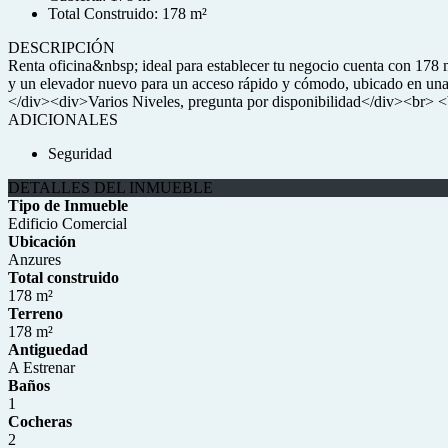
Total Construido: 178 m²
DESCRIPCIÓN
Renta oficina&nbsp; ideal para establecer tu negocio cuenta con 178 
y un elevador nuevo para un acceso rápido y cómodo, ubicado en una 
</div><div>Varios Niveles, pregunta por disponibilidad</div><br> 
ADICIONALES
Seguridad
DETALLES DEL INMUEBLE
Tipo de Inmueble
Edificio Comercial
Ubicación
Anzures
Total construido
178 m²
Terreno
178 m²
Antiguedad
A Estrenar
Baños
1
Cocheras
2