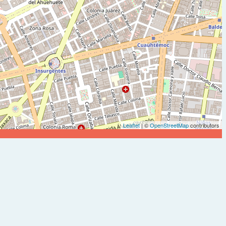
Leaflet
| ©
OpenStreetMap
contributors