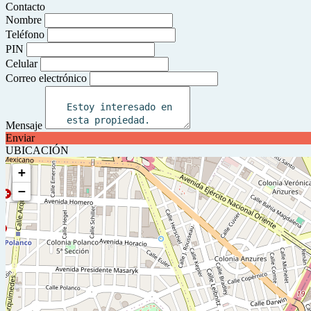
Contacto
Nombre
Teléfono
PIN
Celular
Correo electrónico
Mensaje
Enviar
UBICACIÓN
+
−