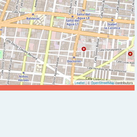
Leaflet
| ©
OpenStreetMap
contributors