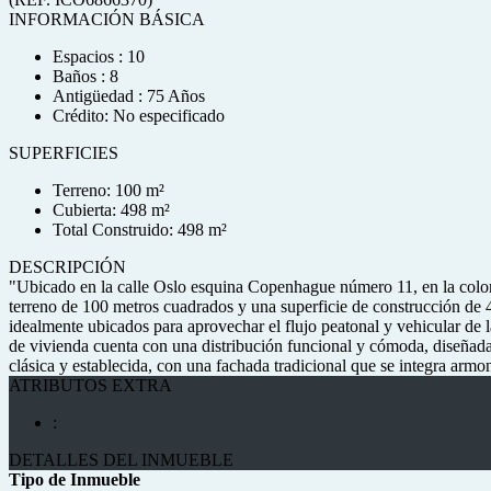
INFORMACIÓN BÁSICA
Espacios : 10
Baños : 8
Antigüedad : 75 Años
Crédito: No especificado
SUPERFICIES
Terreno: 100 m²
Cubierta: 498 m²
Total Construido: 498 m²
DESCRIPCIÓN
"Ubicado en la calle Oslo esquina Copenhague número 11, en la colo
terreno de 100 metros cuadrados y una superficie de construcción de 4
idealmente ubicados para aprovechar el flujo peatonal y vehicular de l
de vivienda cuenta con una distribución funcional y cómoda, diseñad
clásica y establecida, con una fachada tradicional que se integra ar
ATRIBUTOS EXTRA
:
DETALLES DEL INMUEBLE
Tipo de Inmueble